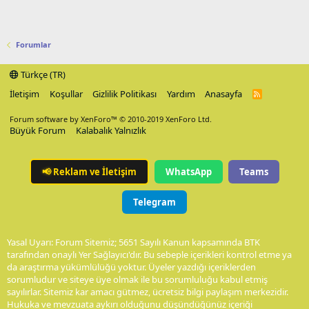
Forumlar
Türkçe (TR)
İletişim
Koşullar
Gizlilik Politikası
Yardım
Anasayfa
R
S
S
Forum software by XenForo™
© 2010-2019 XenForo Ltd.
Büyük Forum
Kalabalık Yalnızlık
📢
Reklam ve İletişim
WhatsApp
Teams
Telegram
Yasal Uyarı: Forum Sitemiz; 5651 Sayılı Kanun kapsamında BTK
tarafından onaylı Yer Sağlayıcı'dır. Bu sebeple içerikleri kontrol etme ya
da araştırma yükümlülüğü yoktur. Üyeler yazdığı içeriklerden
sorumludur ve siteye üye olmak ile bu sorumluluğu kabul etmiş
sayılırlar. Sitemiz kar amacı gütmez, ücretsiz bilgi paylaşım merkezidir.
Hukuka ve mevzuata aykırı olduğunu düşündüğünüz içeriği