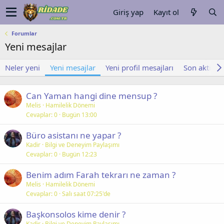
Giriş yap
Kayıt ol
Forumlar
Yeni mesajlar
Neler yeni
Yeni mesajlar
Yeni profil mesajları
Son aktivite
Can Yaman hangi dine mensup ?
Melis
Hamilelik Dönemi
Cevaplar
0
Bugün 13:00
Büro asistanı ne yapar ?
Kadir
Bilgi ve Deneyim Paylaşımı
Cevaplar
0
Bugün 12:23
Benim adım Farah tekrarı ne zaman ?
Melis
Hamilelik Dönemi
Cevaplar
0
Salı saat 07:25'de
Başkonsolos kime denir ?
Kadir
Bilgi ve Deneyim Paylaşımı