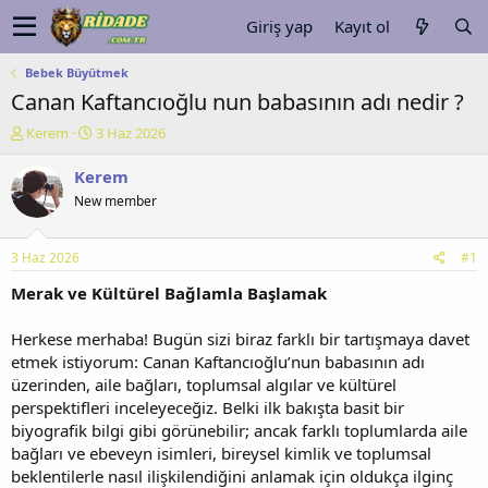
Giriş yap
Kayıt ol
Bebek Büyütmek
Canan Kaftancıoğlu nun babasının adı nedir ?
K
B
Kerem
3 Haz 2026
o
a
n
ş
Kerem
u
l
New member
y
a
u
n
b
g
3 Haz 2026
#1
a
ı
ş
ç
Merak ve Kültürel Bağlamla Başlamak
l
t
a
a
Herkese merhaba! Bugün sizi biraz farklı bir tartışmaya davet
t
r
etmek istiyorum: Canan Kaftancıoğlu’nun babasının adı
a
i
üzerinden, aile bağları, toplumsal algılar ve kültürel
n
h
perspektifleri inceleyeceğiz. Belki ilk bakışta basit bir
i
biyografik bilgi gibi görünebilir; ancak farklı toplumlarda aile
bağları ve ebeveyn isimleri, bireysel kimlik ve toplumsal
beklentilerle nasıl ilişkilendiğini anlamak için oldukça ilginç