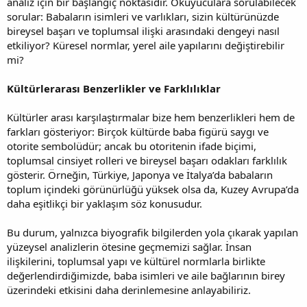
analiz için bir başlangıç noktasıdır. Okuyuculara sorulabilecek
sorular: Babaların isimleri ve varlıkları, sizin kültürünüzde
bireysel başarı ve toplumsal ilişki arasındaki dengeyi nasıl
etkiliyor? Küresel normlar, yerel aile yapılarını değiştirebilir
mi?
Kültürlerarası Benzerlikler ve Farklılıklar
Kültürler arası karşılaştırmalar bize hem benzerlikleri hem de
farkları gösteriyor: Birçok kültürde baba figürü saygı ve
otorite sembolüdür; ancak bu otoritenin ifade biçimi,
toplumsal cinsiyet rolleri ve bireysel başarı odakları farklılık
gösterir. Örneğin, Türkiye, Japonya ve İtalya’da babaların
toplum içindeki görünürlüğü yüksek olsa da, Kuzey Avrupa’da
daha eşitlikçi bir yaklaşım söz konusudur.
Bu durum, yalnızca biyografik bilgilerden yola çıkarak yapılan
yüzeysel analizlerin ötesine geçmemizi sağlar. İnsan
ilişkilerini, toplumsal yapı ve kültürel normlarla birlikte
değerlendirdiğimizde, baba isimleri ve aile bağlarının birey
üzerindeki etkisini daha derinlemesine anlayabiliriz.