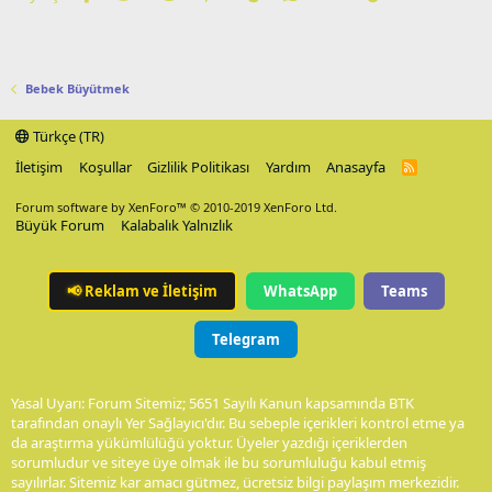
Bebek Büyütmek
Türkçe (TR)
İletişim
Koşullar
Gizlilik Politikası
Yardım
Anasayfa
R
S
S
Forum software by XenForo™
© 2010-2019 XenForo Ltd.
Büyük Forum
Kalabalık Yalnızlık
📢
Reklam ve İletişim
WhatsApp
Teams
Telegram
Yasal Uyarı: Forum Sitemiz; 5651 Sayılı Kanun kapsamında BTK
tarafından onaylı Yer Sağlayıcı'dır. Bu sebeple içerikleri kontrol etme ya
da araştırma yükümlülüğü yoktur. Üyeler yazdığı içeriklerden
sorumludur ve siteye üye olmak ile bu sorumluluğu kabul etmiş
sayılırlar. Sitemiz kar amacı gütmez, ücretsiz bilgi paylaşım merkezidir.