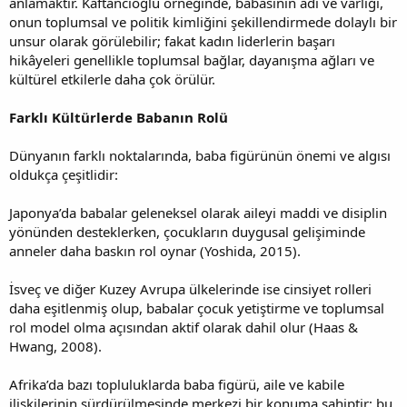
anlamaktır. Kaftancıoğlu örneğinde, babasının adı ve varlığı,
onun toplumsal ve politik kimliğini şekillendirmede dolaylı bir
unsur olarak görülebilir; fakat kadın liderlerin başarı
hikâyeleri genellikle toplumsal bağlar, dayanışma ağları ve
kültürel etkilerle daha çok örülür.
Farklı Kültürlerde Babanın Rolü
Dünyanın farklı noktalarında, baba figürünün önemi ve algısı
oldukça çeşitlidir:
Japonya’da babalar geleneksel olarak aileyi maddi ve disiplin
yönünden desteklerken, çocukların duygusal gelişiminde
anneler daha baskın rol oynar (Yoshida, 2015).
İsveç ve diğer Kuzey Avrupa ülkelerinde ise cinsiyet rolleri
daha eşitlenmiş olup, babalar çocuk yetiştirme ve toplumsal
rol model olma açısından aktif olarak dahil olur (Haas &
Hwang, 2008).
Afrika’da bazı topluluklarda baba figürü, aile ve kabile
ilişkilerinin sürdürülmesinde merkezi bir konuma sahiptir; bu