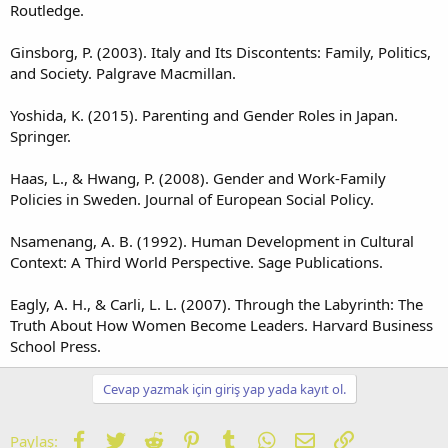
Routledge.
Ginsborg, P. (2003). Italy and Its Discontents: Family, Politics,
and Society. Palgrave Macmillan.
Yoshida, K. (2015). Parenting and Gender Roles in Japan.
Springer.
Haas, L., & Hwang, P. (2008). Gender and Work-Family
Policies in Sweden. Journal of European Social Policy.
Nsamenang, A. B. (1992). Human Development in Cultural
Context: A Third World Perspective. Sage Publications.
Eagly, A. H., & Carli, L. L. (2007). Through the Labyrinth: The
Truth About How Women Become Leaders. Harvard Business
School Press.
Cevap yazmak için giriş yap yada kayıt ol.
Facebook
Twitter
Reddit
Pinterest
Tumblr
WhatsApp
E-posta
Link
Paylaş: